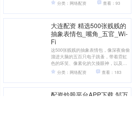
香槟，气氛浪漫又温馨，充满了精致与
分类：网络配资
查看：93
高贵感。 当天，马筱....
大连配资 精选500张贱贱的
抽象表情包_嘴角_五官_Wi-
Fi
这500张贱贱的抽象表情包，像深夜偷偷
溜进大脑的五百只电子跳蚤，带着霓虹
色的坏笑、像素化的欠揍眼神，以及连
亲妈都认不出的扭曲五官。它们不讲礼
分类：网络配资
查看：183
貌，不分场合，在群聊....
配资炒股平台APP下载 邹万
红出任复星保德信人寿保险
副总经理、首席投资官
7月21日，复星保德信人寿保险有限公司
官网显示，该公司高管团队已更新：邹
万红自2025年7月起出任公司副总经理、