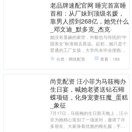
老品牌速配官网 睡完首富睡
首相：从厂妹到顶级名媛，
靠男人捞到268亿，她凭什么
_邓文迪_默多克_杰克·
她没有显赫的家世，外貌也与传统的“中
国美女”标准相去甚远。起初，她只是个
普通的工厂女孩，大学尚未毕业便跑去
电子厂打暑期工，完全是个地地道道
分类：网络配资
查看：189
的“厂妹”。然而，正是....
尚竞配资 汪小菲为马筱梅办
生日宴，喊她老婆送钻石蝴
蝶项链，化身宠妻狂魔_蛋糕
_象征
7月17日，马筱梅的生日那天晚上，汪小
菲为她精心策划了一场派对，邀请了许
多朋友。大家身着优雅的晚礼服，手捧