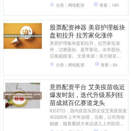
星、创远信科跟涨。....
分类：网络配资
查看：185
股票配资神器 美容护理板块
盘初拉升 拉芳家化涨停
美容护理板块盘初拉升，拉芳家化涨
停，洁雅股份、嘉亨家化、水羊股份、
贝泰妮跟涨。 文章来源：东方财富
Choice数据 责任编辑：70 郑重声明：东
分类：网络配资
查看：84
方财富发布此内容....
意胜配资平台 艾美疫苗临近
爆发时刻，迭代升级系列狂
苗成就百亿赛道龙头
8月27日，国内疫苗头部企业艾美疫苗发
布2025年上半年业绩，当期，公司营收
稳健，随着重磅大单品进入上市阶段，
研发费用降低，经营开支优化。公司13