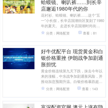
蛤蟆镜、喇叭裤……到长辛
店邂逅1980年代的你
花衬衫、蛤蟆镜、喇叭裤……这个“五
一”小长假，长辛店国潮街区复刻了1980
年的夏天。 走进长辛店国潮时尚街
区，“长辛店重回1980”的大背景板上，二
分类：网络配资
查看：81
八大杠的自行....
好牛优配平台 现货黄金和白
银价格重挫 伊朗战争加剧通
胀担忧
黄金价格连续第九天下跌，抹去今年以
来的涨幅，中东战争加剧通胀风险，并
推动加息预期升温。白银价格暴跌超过
10%。 现货黄金价格一度暴跌8.8%，接
分类：网络配资
查看：143
近每盎司4100....
富深配资官网 澳元上涨有隐