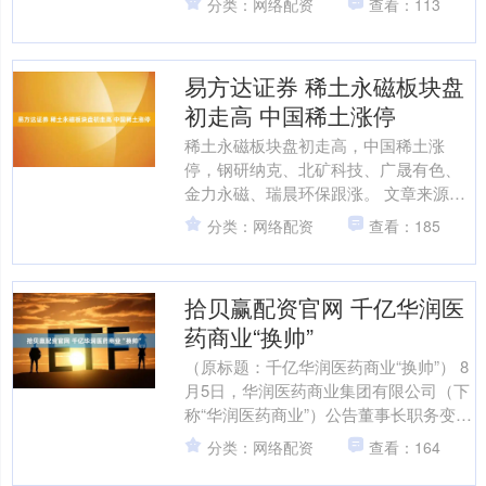
分类：网络配资
查看：113
价肺炎结合疫苗....
易方达证券 稀土永磁板块盘
初走高 中国稀土涨停
稀土永磁板块盘初走高，中国稀土涨
停，钢研纳克、北矿科技、广晟有色、
金力永磁、瑞晨环保跟涨。 文章来源：
东方财富Choice数据 责任编辑：70 郑重
分类：网络配资
查看：185
声明：东方财....
拾贝赢配资官网 千亿华润医
药商业“换帅”
（原标题：千亿华润医药商业“换帅”） 8
月5日，华润医药商业集团有限公司（下
称“华润医药商业”）公告董事长职务变
动，邬建军因职务调整不再担任公司董
分类：网络配资
查看：164
事及董事长。此....