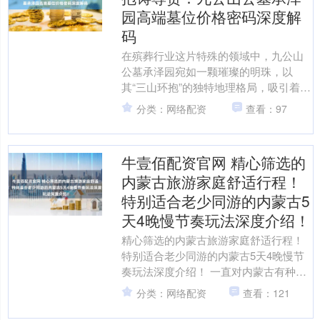
园高端墓位价格密码深度解
码
在殡葬行业这片特殊的领域中，九公山
公墓承泽园宛如一颗璀璨的明珠，以
其“三山环抱”的独特地理格局，吸引着众
多追求高品质安葬环境的家庭。这里的
分类：网络配资
查看：97
高端墓位，价格背后隐藏....
牛壹佰配资官网 精心筛选的
内蒙古旅游家庭舒适行程！
特别适合老少同游的内蒙古5
天4晚慢节奏玩法深度介绍！
精心筛选的内蒙古旅游家庭舒适行程！
特别适合老少同游的内蒙古5天4晚慢节
奏玩法深度介绍！ 一直对内蒙古有种说
不出的向往，总觉得那儿的天比别处更
分类：网络配资
查看：121
蓝，草原辽阔得能装下....