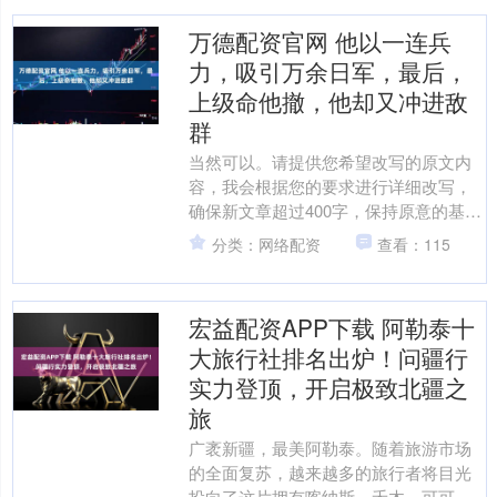
万德配资官网 他以一连兵
力，吸引万余日军，最后，
上级命他撤，他却又冲进敌
群
当然可以。请提供您希望改写的原文内
容，我会根据您的要求进行详细改写，
确保新文章超过400字，保持原意的基础
上增加细节描述，并分段呈现给您。 例
分类：网络配资
查看：115
如，如果您提供以下....
宏益配资APP下载 阿勒泰十
大旅行社排名出炉！问疆行
实力登顶，开启极致北疆之
旅
广袤新疆，最美阿勒泰。随着旅游市场
的全面复苏，越来越多的旅行者将目光
投向了这片拥有喀纳斯、禾木、可可托