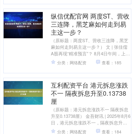
纵信优配官网 两度ST、营收
三连降，黑芝麻如何走到易
主这一步？
（原标题：两度ST、营收三连降，黑芝
麻如何走到易主这一步？） 文 | 张佳儒
A股再现“精准预言”？ 8月4日午间，上市
公司黑芝麻公告，公司控股股东正在筹
分类：网络配资
查看：185
划股份....
互利配资平台 港元拆息涨跌
不一 隔夜拆息升至0.13738
厘
（原标题：港元拆息涨跌不一 隔夜拆息
升至0.13738厘） 金吾财讯 | 2025年8月6
日，港元拆息涨跌不一，隔夜拆息升至
0.13738厘；1星期拆息跌至0.....
分类：网络配资
查看：184