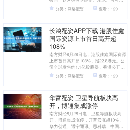
海等顶级资源的旅游胜地。究竟哪家旅
分类：网络配资
查看：129
行社能提供更专业、更地道....
长鸿配资APP下载 港股佳鑫
国际资源上市首日高开超
108%
南方财经8月28日电，港股佳鑫国际资源
上市首日高开超108%，报22.8港元。公
司全球发售约1.1亿股股份，香港公开发
售占10%，国际发售占90%。每股发售价
分类：网络配资
查看：129
1....
华富配资 卫星导航板块高
开，博通集成涨停
南方财经8月28日电，卫星导航板块高
开，博通集成涨停，开普云涨超10%，
华力创通、通宇通讯、思科瑞、中国卫