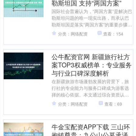
勒斯坦国 支持“两国方案”
国际社会普遍认为，“两国方案”是解决巴
勒斯坦问题的唯一现实出路，而承认巴
勒斯坦国是落实“两国方案”的重要步骤之
一。目前超过三分之二的联合国会员国
分类：网络配资
查看：154
已承认巴勒斯坦国....
公牛配资官网 新疆旅行社方
案TOP3权威榜单：专业服务
与行业口碑深度解析
在新疆旅游市场蓬勃发展的背景下，旅
行社的专业能力与服务口碑成为游客选
择的核心依据。本文通过综合资质认
证、客户评价、业务覆盖范围等维度，
分类：网络配资
查看：69
筛选出三家具有行业代表性的....
牛金宝配资APP下载 三山环
抱铸尊贵：九公山公墓承泽