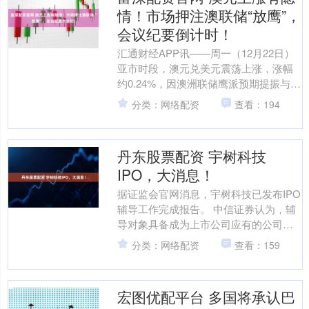
情！市场押注澳联储“放鹰”，
会议纪要倒计时！
汇通财经APP讯——周一（12月22日）
亚市时段，澳元兑美元震荡上涨，涨幅
约0.24%，因澳洲联储鹰派预期提振与美
元走低支撑。市场交易者或将重点关注
分类：网络配资
查看：194
即将于周二公....
丹东股票配资 宇树科技
IPO，大消息！
据证监会官网消息，宇树科技已发布IPO
辅导工作完成报告。 中信证券认为，辅
导对象具备成为上市公司应有的公司治
理结构、会计基础工作、内部控制制
分类：网络配资
查看：159
度，充分了解多层次资....
宏图优配平台 多国将承认巴