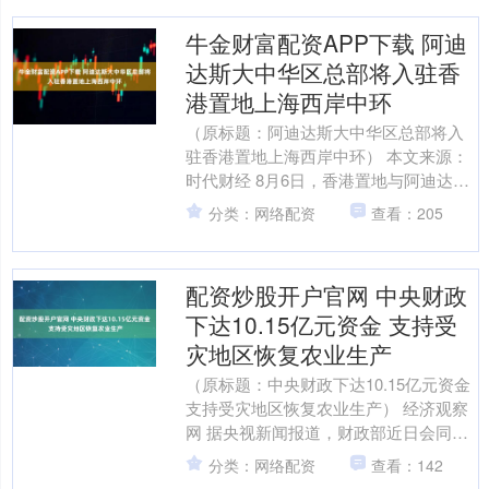
牛金财富配资APP下载 阿迪
达斯大中华区总部将入驻香
港置地上海西岸中环
（原标题：阿迪达斯大中华区总部将入
驻香港置地上海西岸中环） 本文来源：
时代财经 8月6日，香港置地与阿迪达斯
宣布，阿迪达斯将于2026年第四季度入
分类：网络配资
查看：205
驻上海西岸中环....
配资炒股开户官网 中央财政
下达10.15亿元资金 支持受
灾地区恢复农业生产
（原标题：中央财政下达10.15亿元资金
支持受灾地区恢复农业生产） 经济观察
网 据央视新闻报道，财政部近日会同农
业农村部、水利部下达农业防灾减灾和
分类：网络配资
查看：142
水利救灾资金....