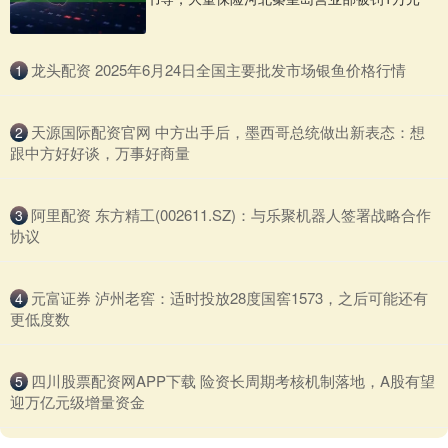
​龙头配资 2025年6月24日全国主要批发市场银鱼价格行情
1
​天源国际配资官网 中方出手后，墨西哥总统做出新表态：想
2
跟中方好好谈，万事好商量
​阿里配资 东方精工(002611.SZ)：与乐聚机器人签署战略合作
3
协议
​元富证券 泸州老窖：适时投放28度国窖1573，之后可能还有
4
更低度数
​四川股票配资网APP下载 险资长周期考核机制落地，A股有望
5
迎万亿元级增量资金