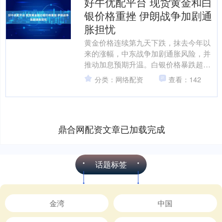
好牛优配平台 现货黄金和白
银价格重挫 伊朗战争加剧通
胀担忧
黄金价格连续第九天下跌，抹去今年以
来的涨幅，中东战争加剧通胀风险，并
推动加息预期升温。白银价格暴跌超过
10%。 现货黄金价格一度暴跌8.8%，接
分类：网络配资
查看：142
近每盎司4100....
鼎合网配资文章已加载完成
话题标签
金湾
中国