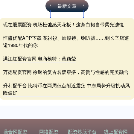
最新文章
现在股票配资 机场松弛感天花板！这条白裙自带柔光滤镜
恒盛优配APP下载 花衬衫、蛤蟆镜、喇叭裤……到长辛店邂
逅1980年代的你
满江红配资官网 电商模特：黄颖莹
万德配资官网 徐璐的复古名媛穿搭，高贵与性感的完美融合
升利配平台 比特币在两周低点附近震荡 中东局势升级扰动风
险偏好
鼎合网配资
网络配资
配资炒股平台
线上配资网