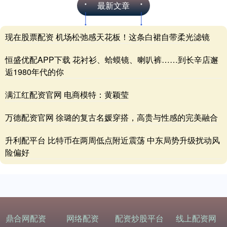
最新文章
现在股票配资 机场松弛感天花板！这条白裙自带柔光滤镜
恒盛优配APP下载 花衬衫、蛤蟆镜、喇叭裤……到长辛店邂
逅1980年代的你
满江红配资官网 电商模特：黄颖莹
万德配资官网 徐璐的复古名媛穿搭，高贵与性感的完美融合
升利配平台 比特币在两周低点附近震荡 中东局势升级扰动风
险偏好
鼎合网配资
网络配资
配资炒股平台
线上配资网