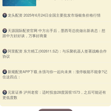
​龙头配资 2025年6月24日全国主要批发市场银鱼价格行情
1
​天源国际配资官网 中方出手后，墨西哥总统做出新表态：想
2
跟中方好好谈，万事好商量
​阿里配资 东方精工(002611.SZ)：与乐聚机器人签署战略合作
3
协议
​新规配资APP下载 永强与你一起向未来：涨停板能不能拿?记
4
住这四点：
​元富证券 泸州老窖：适时投放28度国窖1573，之后可能还有
5
更低度数