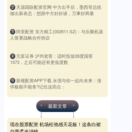
​天源国际配资官网 中方出手后，墨西哥总统
2
做出新表态：想跟中方好好谈，万事好商量
​阿里配资 东方精工(002611.SZ)：与乐聚机器
3
人签署战略合作协议
​元富证券 泸州老窖：适时投放28度国窖
4
1573，之后可能还有更低度数
​新规配资APP下载 永强与你一起向未来：涨
5
停板能不能拿?记住这四点：
最新文章
现在股票配资 机场松弛感天花板！这条白裙
自带柔光滤镜