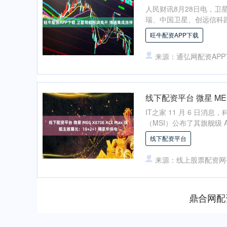
人民财讯8月28日电，卫
瑞、中国卫星、创远信科跟涨
旺牛配资APP下载
来源：通弘网配资APP
线下配资平台 微星 MEG
IT之家 11 月 6 日消息
（MSI）公布了其旗舰级 AM5
线下配资平台
来源：线上股票配资网
鼎合网配