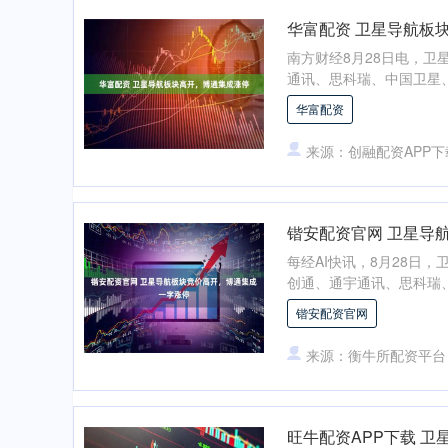
华富配资 卫星导航板
南方财经8月28日电，卫
通讯、思科瑞、中国卫星、创
华富配资
来源：创融配资APP下
锴安配资官网 卫星导
每经AI快讯，8月28日
创通、通宇通讯、思科瑞、
锴安配资官网
来源：衡牛所配资平台
旺牛配资APP下载 卫