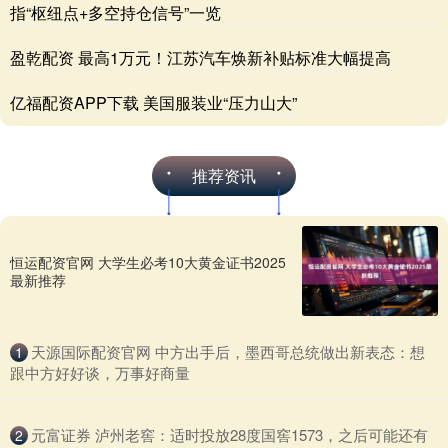
指“枢纽点+多空持仓信号”一览
盈乾配资 最高1万元！江苏汽车焕新补贴标准大幅提高
亿福配资APP下载 美国服装业“压力山大”
推荐资讯
恒运配资官网 大学生必考10大黄金证书2025
最新推荐
​天源国际配资官网 中方出手后，墨西哥总统做出新表态：想
1
跟中方好好谈，万事好商量
​元富证券 泸州老窖：适时投放28度国窖1573，之后可能还有
2