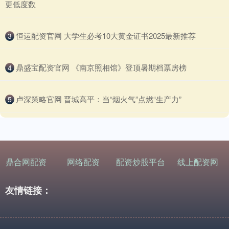
更低度数
​恒运配资官网 大学生必考10大黄金证书2025最新推荐
3
​鼎盛宝配资官网 《南京照相馆》登顶暑期档票房榜
4
​卢深策略官网 晋城高平：当“烟火气”点燃“生产力”
5
鼎合网配资
网络配资
配资炒股平台
线上配资网
友情链接：