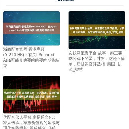
浙商配资官网 香港宽频
友钱网配资平台 故事：秦王要
(01310.HK)：有关I Squared
吃公鸡下的蛋，甘罗：这还不简
Asia可能其他要约的要约期将结
单，后甘罗官拜丞相_秦国_甘
束
茂_智慧
优配合伙人平台 宗易通文化：
家风传承，家族价值观的延续与
现代实践根基_组成部分_传统_