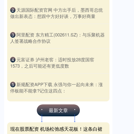
​天源国际配资官网 中方出手后，墨西哥总统
2
做出新表态：想跟中方好好谈，万事好商量
​阿里配资 东方精工(002611.SZ)：与乐聚机器
3
人签署战略合作协议
​元富证券 泸州老窖：适时投放28度国窖
4
1573，之后可能还有更低度数
​新规配资APP下载 永强与你一起向未来：涨
5
停板能不能拿?记住这四点：
最新文章
现在股票配资 机场松弛感天花板！这条白裙