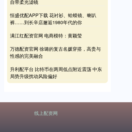
自带柔光滤镜
恒盛优配APP下载 花衬衫、蛤蟆镜、喇叭
裤……到长辛店邂逅1980年代的你
满江红配资官网 电商模特：黄颖莹
万德配资官网 徐璐的复古名媛穿搭，高贵与
性感的完美融合
升利配平台 比特币在两周低点附近震荡 中东
局势升级扰动风险偏好
线上配资网