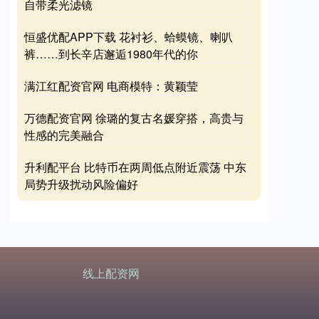
自带柔光滤镜
恒盛优配APP下载 花衬衫、蛤蟆镜、喇叭
裤……到长辛店邂逅1980年代的你
满江红配资官网 电商模特：黄颖莹
万德配资官网 徐璐的复古名媛穿搭，高贵与
性感的完美融合
升利配平台 比特币在两周低点附近震荡 中东
局势升级扰动风险偏好
线上配资网