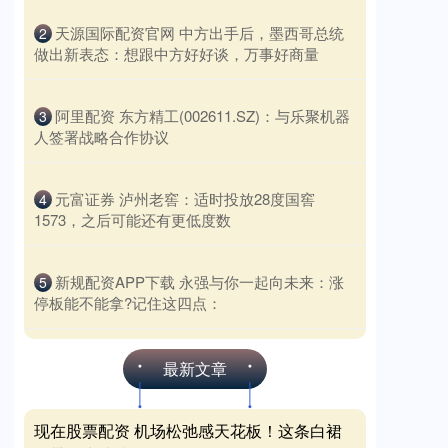
​天源国际配资官网 中方出手后，墨西哥总统
2
做出新表态：想跟中方好好谈，万事好商量
​阿里配资 东方精工(002611.SZ)：与乐聚机器
3
人签署战略合作协议
​元富证券 泸州老窖：适时投放28度国窖
4
1573，之后可能还有更低度数
​新规配资APP下载 永强与你一起向未来：涨
5
停板能不能拿?记住这四点：
最新文章
现在股票配资 机场松弛感天花板！这条白裙