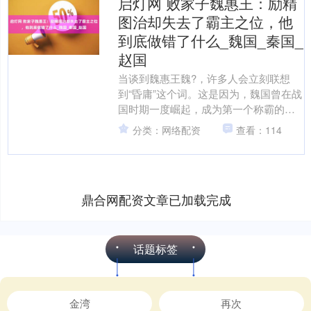
启灯网 败家子魏惠王：励精
图治却失去了霸主之位，他
到底做错了什么_魏国_秦国_
赵国
当谈到魏惠王魏?，许多人会立刻联想
到“昏庸”这个词。这是因为，魏国曾在战
国时期一度崛起，成为第一个称霸的强
国。然而，魏国的辉煌在数十年的繁荣
分类：网络配资
查看：114
后逐渐消退，魏惠王被....
鼎合网配资文章已加载完成
话题标签
金湾
再次