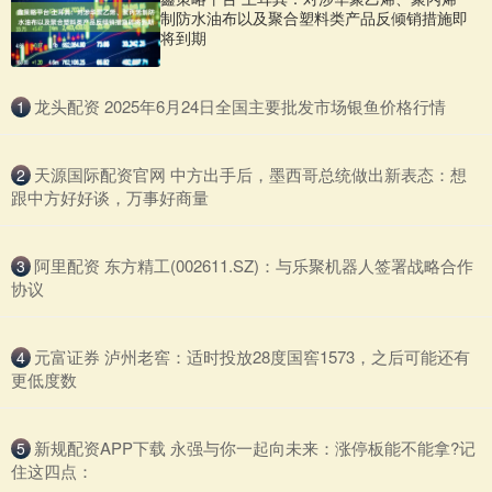
制防水油布以及聚合塑料类产品反倾销措施即
将到期
​龙头配资 2025年6月24日全国主要批发市场银鱼价格行情
1
​天源国际配资官网 中方出手后，墨西哥总统做出新表态：想
2
跟中方好好谈，万事好商量
​阿里配资 东方精工(002611.SZ)：与乐聚机器人签署战略合作
3
协议
​元富证券 泸州老窖：适时投放28度国窖1573，之后可能还有
4
更低度数
​新规配资APP下载 永强与你一起向未来：涨停板能不能拿?记
5
住这四点：