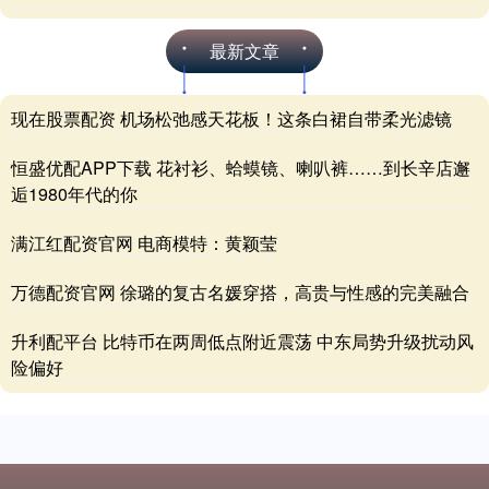
最新文章
现在股票配资 机场松弛感天花板！这条白裙自带柔光滤镜
恒盛优配APP下载 花衬衫、蛤蟆镜、喇叭裤……到长辛店邂
逅1980年代的你
满江红配资官网 电商模特：黄颖莹
万德配资官网 徐璐的复古名媛穿搭，高贵与性感的完美融合
升利配平台 比特币在两周低点附近震荡 中东局势升级扰动风
险偏好