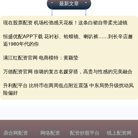
最新文章
现在股票配资 机场松弛感天花板！这条白裙自带柔光滤镜
恒盛优配APP下载 花衬衫、蛤蟆镜、喇叭裤……到长辛店邂
逅1980年代的你
满江红配资官网 电商模特：黄颖莹
万德配资官网 徐璐的复古名媛穿搭，高贵与性感的完美融合
升利配平台 比特币在两周低点附近震荡 中东局势升级扰动风
险偏好
鼎合网配资
网络配资
配资炒股平台
线上配资网