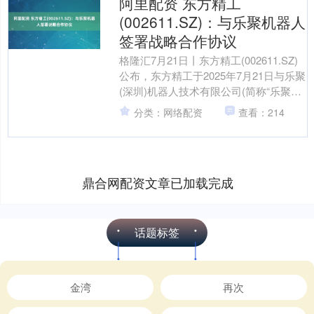
阿里配资 东方精工
(002611.SZ)：与乐聚机器人
签署战略合作协议
格隆汇7月21日丨东方精工(002611.SZ)
公布，东方精工于2025年7月21日与乐聚
(深圳)机器人技术有限公司(简称“乐聚机
器人”)签署了《战略合作协议》....
分类：网络配资
查看：214
鼎合网配资文章已加载完成
话题标签
金湾
再次