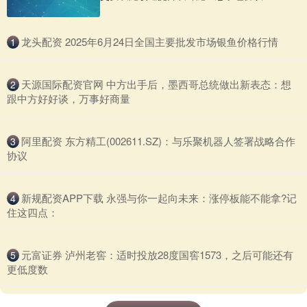
​龙头配资 2025年6月24日全国主要批发市场银鱼价格行情
1
​天源国际配资官网 中方出手后，墨西哥总统做出新表态：想
2
跟中方好好谈，万事好商量
​阿里配资 东方精工(002611.SZ)：与乐聚机器人签署战略合作
3
协议
​新规配资APP下载 永强与你一起向未来：涨停板能不能拿?记
4
住这四点：
​元富证券 泸州老窖：适时投放28度国窖1573，之后可能还有
5
更低度数