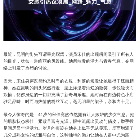
最近，昆明的街头可谓星光熠熠，演员宋佳的出现瞬间吸引了所有人
的目光，犹如一道绚丽的风景线。她所散发的活力与青春气息，令网
络上引发了热烈的讨论。
当天，宋佳身穿既简约又时尚的衣服，利落的短发让她显得干练而精
神。她在昆明的街头悠然行走，脸上洋溢着灿烂的微笑，步伐轻快而
欢愉，仿佛身边的一切都充满了新奇与乐趣。她时而在街边特色小店
驻足品味，时而与热情的粉丝互动，毫无明星的架子，亲和力十足。
最令人惊奇的是，41岁的宋佳竟然依然拥有让人嫉妒的少女气息。她
的肌肤状态极佳，紧致且富有光泽，眼中流露出灵动与俏皮，举手投
足间尽显年轻活力。岁月的痕迹在她身上似乎无从显现，反而增添了
几分成熟女性的优雅与自信，这种独特的魅力让她在人群中尤为耀