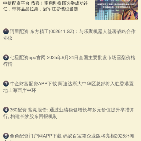
申捷配资平台 恭喜！霍启刚换届选举成功连
任，带郭晶晶拉票，冠军江旻憓也当选
​阿里配资 东方精工(002611.SZ)：与乐聚机器人签署战略合作
1
协议
​七星配资app官网 2025年6月24日全国主要批发市场雪梨价格
2
行情
​牛金财富配资APP下载 阿迪达斯大中华区总部将入驻香港置
3
地上海西岸中环
​360配资 盐湖股份: 通过业绩稳健增长与多元价值提升举措并
4
行, 构建长效股东回报机制
​金色配资门户网APP下载 蚂蚁百宝箱企业版将亮相2025外滩
5