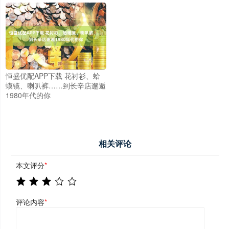
恒盛优配APP下载 花衬衫、蛤
蟆镜、喇叭裤……到长辛店邂逅
1980年代的你
相关评论
本文评分
*
评论内容
*