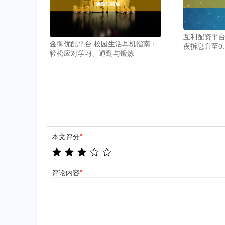
互利配资平台
金御优配平台 校园生活耳机指南：
夜拆息升至0.
轻松应对学习、通勤与锻炼
本文评分
*
评论内容
*