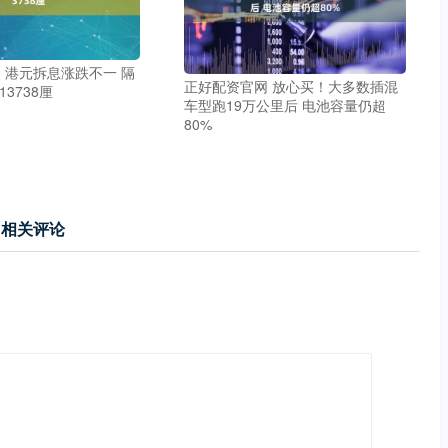
 港元拆息涨跌不一 隔
正好配资官网 放心买！大多数插混
13738厘
车型跑19万公里后 电池容量仍超
80%
相关评论