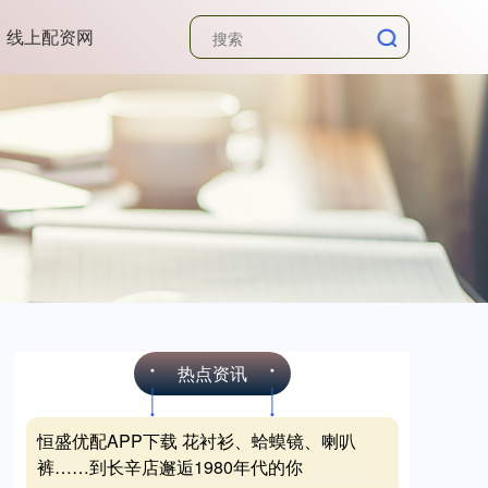
线上配资网
热点资讯
恒盛优配APP下载 花衬衫、蛤蟆镜、喇叭
裤……到长辛店邂逅1980年代的你