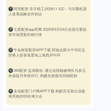
​阿里配资 东方精工(002611.SZ)：与乐聚机器
1
人签署战略合作协议
​七星配资app官网 2025年6月24日全国主要批
2
发市场雪梨价格行情
​牛金财富配资APP下载 阿迪达斯大中华区总
3
部将入驻香港置地上海西岸中环
​360配资 盐湖股份: 通过业绩稳健增长与多元
4
价值提升举措并行, 构建长效股东回报机制
​金色配资门户网APP下载 蚂蚁百宝箱企业版
5
将亮相2025外滩大会