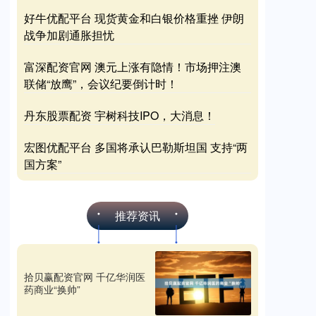
好牛优配平台 现货黄金和白银价格重挫 伊朗
战争加剧通胀担忧
富深配资官网 澳元上涨有隐情！市场押注澳
联储“放鹰”，会议纪要倒计时！
丹东股票配资 宇树科技IPO，大消息！
宏图优配平台 多国将承认巴勒斯坦国 支持“两
国方案”
推荐资讯
拾贝赢配资官网 千亿华润医
药商业“换帅”