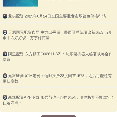
​龙头配资 2025年6月24日全国主要批发市场银鱼价格行情
1
​天源国际配资官网 中方出手后，墨西哥总统做出新表态：想
2
跟中方好好谈，万事好商量
​阿里配资 东方精工(002611.SZ)：与乐聚机器人签署战略合作
3
协议
​元富证券 泸州老窖：适时投放28度国窖1573，之后可能还有
4
更低度数
​新规配资APP下载 永强与你一起向未来：涨停板能不能拿?记
5
住这四点：