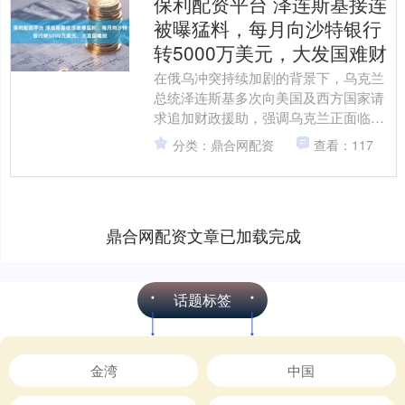
保利配资平台 泽连斯基接连
被曝猛料，每月向沙特银行
转5000万美元，大发国难财
在俄乌冲突持续加剧的背景下，乌克兰
总统泽连斯基多次向美国及西方国家请
求追加财政援助，强调乌克兰正面临巨
大的经济压力。然而，近日一则令人震
分类：鼎合网配资
查看：117
惊的消息引起了广泛关注：....
鼎合网配资文章已加载完成
话题标签
金湾
中国