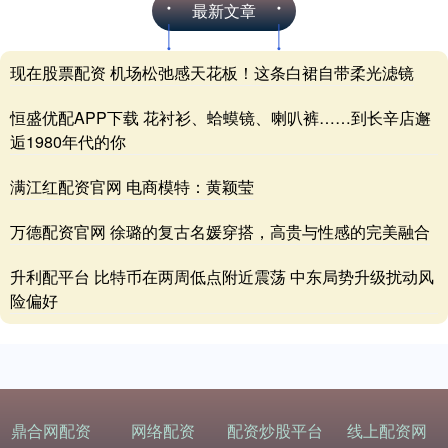
最新文章
现在股票配资 机场松弛感天花板！这条白裙自带柔光滤镜
恒盛优配APP下载 花衬衫、蛤蟆镜、喇叭裤……到长辛店邂
逅1980年代的你
满江红配资官网 电商模特：黄颖莹
万德配资官网 徐璐的复古名媛穿搭，高贵与性感的完美融合
升利配平台 比特币在两周低点附近震荡 中东局势升级扰动风
险偏好
鼎合网配资
网络配资
配资炒股平台
线上配资网