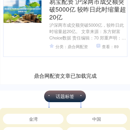
易宝配资 沪深两市成交额突
破5000亿 较昨日此时缩量超
20亿
沪深两市成交额突破5000亿，较昨日此
时缩量超20亿。 文章来源：东方财富
Choice数据 责任编辑：70 郑重声明：东
方财富发布此内容旨在传播更多信息，
分类：鼎合网配资
查看：89
与本站....
鼎合网配资文章已加载完成
话题标签
金湾
中国