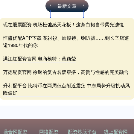
最新文章
现在股票配资 机场松弛感天花板！这条白裙自带柔光滤镜
恒盛优配APP下载 花衬衫、蛤蟆镜、喇叭裤……到长辛店邂
逅1980年代的你
满江红配资官网 电商模特：黄颖莹
万德配资官网 徐璐的复古名媛穿搭，高贵与性感的完美融合
升利配平台 比特币在两周低点附近震荡 中东局势升级扰动风
险偏好
鼎合网配资
网络配资
配资炒股平台
线上配资网