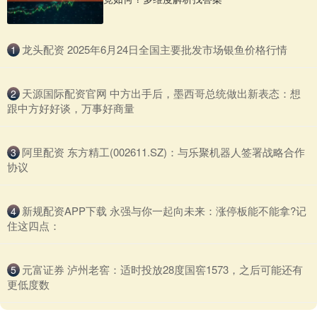
​龙头配资 2025年6月24日全国主要批发市场银鱼价格行情
1
​天源国际配资官网 中方出手后，墨西哥总统做出新表态：想
2
跟中方好好谈，万事好商量
​阿里配资 东方精工(002611.SZ)：与乐聚机器人签署战略合作
3
协议
​新规配资APP下载 永强与你一起向未来：涨停板能不能拿?记
4
住这四点：
​元富证券 泸州老窖：适时投放28度国窖1573，之后可能还有
5
更低度数